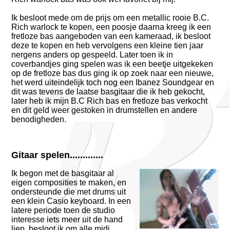
Ik besloot mede om de prijs om een metallic rooie B.C.
Rich warlock te kopen, een poosje daarna kreeg ik een
fretloze bas aangeboden van een kameraad, ik besloot
deze te kopen en heb vervolgens een kleine tien jaar
nergens anders op gespeeld. Later toen ik in
coverbandjes ging spelen was ik een beetje uitgekeken
op de fretloze bas dus ging ik op zoek naar een nieuwe,
het werd uiteindelijk toch nog een Ibanez Soundgear en
dit was tevens de laatse basgitaar die ik heb gekocht,
later heb ik mijn B.C Rich bas en fretloze bas verkocht
en dit geld weer gestoken in drumstellen en andere
benodigheden.
Gitaar spelen.............
Ik begon met de basgitaar al
eigen composities te maken, en
ondersteunde die met drums uit
een klein Casio keyboard. In een
latere periode toen de studio
interesse iets meer uit de hand
liep, besloot ik om alle midi