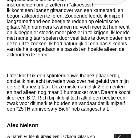
instrumenten om te zetten in "akoestisch".
Ik kocht een Ibanez gitaar over van een kameraad, en
begon akkoorden te leren. Zodoende leerde ik mijzelf
langzamerhand een beetje te redden op elektrische
gitaar. Mijn nummers kwamen nu veel meer tot hun recht
en ik begon er steeds meer plezier in te krijgen. Ik leerde
met name gitaar spelen door veel tabs te downloaden en
deze uit te zoeken. Ik had natuurlijk al een basis kennis
van de hals opgedaan als bassist en hoefde alleen de
akkoorden te leren.
Later kocht ik een splinternieuwe Ibanez gitaar erbij,
omdat ik niet echt tevreden was over het geluid van mijn
eerste Ibanez gitaar. Deze miste namelijk 2 elementen
en had alleen nog maar 1 humbucker over. Daarna kocht
ik er een B.C. Rich bij, ik blijf toch altijd een beetje een
zwak voor dit merk te houden en vandaar dat ik mijzelf
een "25TH anniversary Bich" heb aangeschaft.
Alex Nelson
Al jaren wilde ik graag een Jackson gitaar, en