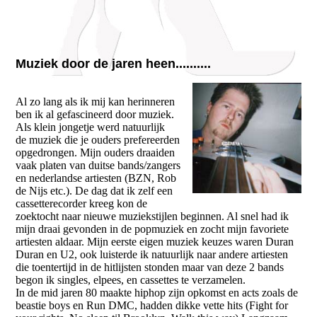
Muziek door de jaren heen..........
Al zo lang als ik mij kan herinneren
ben ik al gefascineerd door muziek.
Als klein jongetje werd natuurlijk
de muziek die je ouders prefereerden
opgedrongen. Mijn ouders draaiden
vaak platen van duitse bands/zangers
en nederlandse artiesten (BZN, Rob
de Nijs etc.). De dag dat ik zelf een
cassetterecorder kreeg kon de
zoektocht naar nieuwe muziekstijlen beginnen. Al snel had ik
mijn draai gevonden in de popmuziek en zocht mijn favoriete
artiesten aldaar. Mijn eerste eigen muziek keuzes waren Duran
Duran en U2, ook luisterde ik natuurlijk naar andere artiesten
die toentertijd in de hitlijsten stonden maar van deze 2 bands
begon ik singles, elpees, en cassettes te verzamelen.
In de mid jaren 80 maakte hiphop zijn opkomst en acts zoals de
beastie boys en Run DMC, hadden dikke vette hits (Fight for