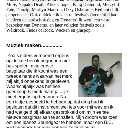
More, Napalm Death, Alice Cooper, King Diamond, Mercyful
Fate, Danzig, Marilyn Manson, Ozzy Osbourne, Red hot chili
peppers etc.. Ook ontdekte ik later de festivals (toentertijd had
je alleen de aardschok dag en Dynamo) Ik werd een vaste
bezoeker van Dynamo, en later volgden festivals zoals:
Wâldrock, Fields of Rock, Wacken en graspop.
Muziek maken...............
Zoals elders vernoemd ergens
op de site ben ik begonnen met
bas spelen, mijn eerste
basgitaar die ik kocht was een
tweede hands waarvan het merk
mij altijd onbekend is gebleven.
Waarschijnlijk was het een
goedkoop B-merk maar ja.... je
moet ergens op beginnen. Na
een tijdje gespeeld te hebben op dat ding had ik
besloten dat dit instrument wel iets voor mij was en ik
had wat geld bij elkaar gesprokkeld om mijn eerste
nieuwe basgitaar aan te schaffen. Mijn droom was toen
om een Ibanez Soundgear te hebben, maar een B.C.
Rich warlock bas was ook wel favoriet bij mij.