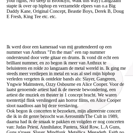
your rights, No sleep til Brooklyn, Walk this way) Langzaam
stapte ik over op hiphop en verzamelde elpees van o.a Big
Daddy Kane, Original Concept, Beastie Boys, Derek B, Doug
E Fresh, King Tee etc. etc.
Ik werd door een kameraad van mij geattendeerd op een
nummer van Anthrax "I'm the man" een rap nummer
ondersteund door vette gitaar en drums. Ik vond dit echt een
brilliant nummer, en zo begon ik meer van Anthrax te
beluisteren en rolde zo langzaam de metal wereld in. Ik ging me
steeds meer verdiepen in metal en was al snel mijn hiphop
verleden vergeten ik ontdekte bands als: Slayer, Gangreen,
Yngwie Malmsteen, Ozzy Osbourne en Alice Cooper. Voor de
laatst genoemde artiest had ik de meeste bewondering, een
artiest die muziek en theater in 1 concept bracht. We waren
toentertijd flink verslingerd aan horror films, en Alice Cooper
sloot naadloos aan bij deze verslaving.
Ook begon ik concerten te bezoeken, mijn allereerste concert
die ik in dit genre bezocht was Aerosmith/The Cult in 1989,
daarna had ik de smaak te pakken en volgden er nog concerten
van: Judas Priest, Annihilator, Pantera, Skid Row, L.A Guns,
Guns n'roses, Slayer, Mindfunk, Metallica, Megadeth, Faith no