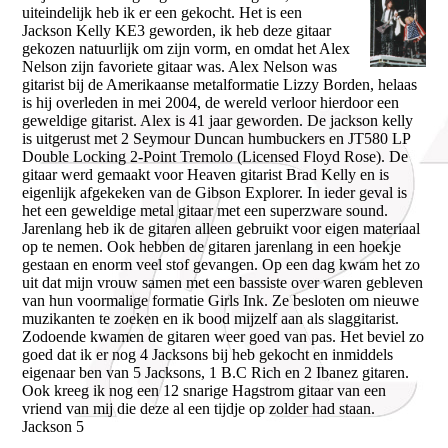
uiteindelijk heb ik er een gekocht. Het is een
Jackson Kelly KE3 geworden, ik heb deze gitaar
gekozen natuurlijk om zijn vorm, en omdat het Alex
Nelson zijn favoriete gitaar was. Alex Nelson was
gitarist bij de Amerikaanse metalformatie Lizzy Borden, helaas
is hij overleden in mei 2004, de wereld verloor hierdoor een
geweldige gitarist. Alex is 41 jaar geworden. De jackson kelly
is uitgerust met 2 Seymour Duncan humbuckers en JT580 LP
Double Locking 2-Point Tremolo (Licensed Floyd Rose). De
gitaar werd gemaakt voor Heaven gitarist Brad Kelly en is
eigenlijk afgekeken van de Gibson Explorer. In ieder geval is
het een geweldige metal gitaar met een superzware sound.
Jarenlang heb ik de gitaren alleen gebruikt voor eigen materiaal
op te nemen. Ook hebben de gitaren jarenlang in een hoekje
gestaan en enorm veel stof gevangen. Op een dag kwam het zo
uit dat mijn vrouw samen met een bassiste over waren gebleven
van hun voormalige formatie Girls Ink. Ze besloten om nieuwe
muzikanten te zoeken en ik bood mijzelf aan als slaggitarist.
Zodoende kwamen de gitaren weer goed van pas. Het beviel zo
goed dat ik er nog 4 Jacksons bij heb gekocht en inmiddels
eigenaar ben van 5 Jacksons, 1 B.C Rich en 2 Ibanez gitaren.
Ook kreeg ik nog een 12 snarige Hagstrom gitaar van een
vriend van mij die deze al een tijdje op zolder had staan.
Jackson 5