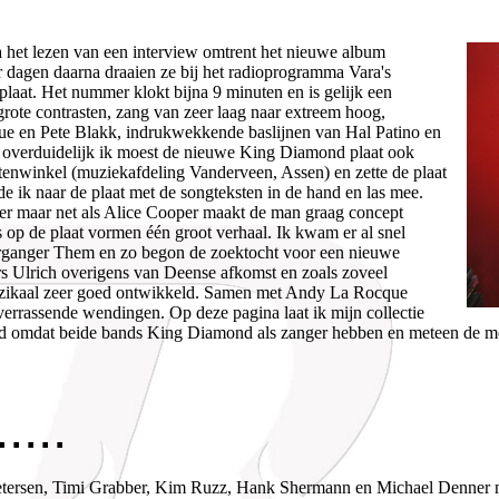
het lezen van een interview omtrent het nieuwe album
r dagen daarna draaien ze bij het radioprogramma Vara's
aat. Het nummer klokt bijna 9 minuten en is gelijk een
rote contrasten, zang van zeer laag naar extreem hoog,
ue en Pete Blakk, indrukwekkende baslijnen van Hal Patino en
overduidelijk ik moest de nieuwe King Diamond plaat ook
atenwinkel (muziekafdeling Vanderveen, Assen) en zette de plaat
erde ik naar de plaat met de songteksten in de hand en las mee.
er maar net als Alice Cooper maakt de man graag concept
op de plaat vormen één groot verhaal. Ik kwam er al snel
oorganger Them en zo begon de zoektocht voor een nieuwe
rs Ulrich overigens van Deense afkomst en zoals zoveel
 muzikaal zeer goed ontwikkeld. Samen met Andy La Rocque
verrassende wendingen. Op deze pagina laat ik mijn collectie
d omdat beide bands King Diamond als zanger hebben en meteen de mee
....
tersen, Timi Grabber, Kim Ruzz, Hank Shermann en Michael Denner n