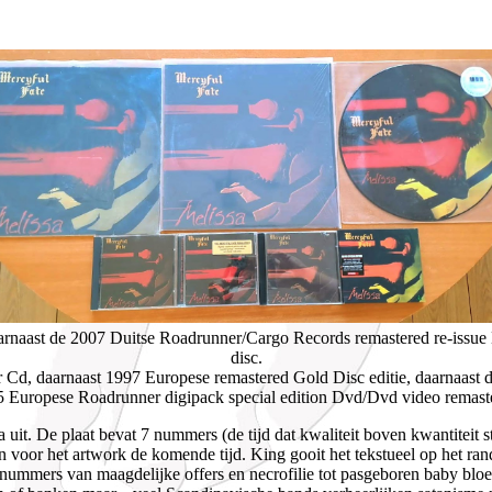
naast de 2007 Duitse Roadrunner/Cargo Records remastered re-issue 
disc.
d, daarnaast 1997 Europese remastered Gold Disc editie, daarnaast de 
 Europese Roadrunner digipack special edition Dvd/Dvd video remast
sa uit. De plaat bevat 7 nummers (de tijd dat kwaliteit boven kwantite
ijn voor het artwork de komende tijd. King gooit het tekstueel op het ra
nummers van maagdelijke offers en necrofilie tot pasgeboren baby bloe