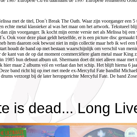
de 1987 Europese Cd en daarnaast de 1997 Europese remastered Gold 
ssa met de titel, Don´t Break The Oath. Waar zijn voorganger een 5 tal
een echte metal klassieker al was het maar om het artwork. Tekstueel bli
dan zijn voorganger. Ik kocht mijn eerste versie net als Melissa bij een
s. Ook voor deze plaat geldt hetzelfde, er is een picture disc gemaakt 
 heb hem daarom ook bewust niet in mijn collectie maar heb ik wel een b
tart houdt de band op met bestaan waarschijnlijk om verschil van men
e kant van de op dat moment commerciëlere glam metal maar King ziet 
n 1985 hun debuut album uit. Shermann doet dit niet alleen maar met toe
hier maar 2 albums vol en verlaat dan het schip. Het blijft hierna 6 j
eze band richt hij op met met mede ex-Mercyful Fate bandlid Michael
 drums verzorgt bij de later heropgerichte Mercyful Fate. De band Zose
e is dead... Long Liv