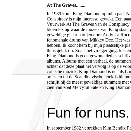
At The Graves.........
In 1989 komt King Diamond op mijn pad. Na 
Conspiracy is mijn interesse gewekt. Een paa
Vuurwerk At The Graves van de Conspiracy pl
bloemlezing waar de muziek van King staat, g
geweldige gitaar partijen door Andy La Rocq
fenomenale drums van Mikkey Dee. Het was 
hebben. Ik kocht hem bij mijn plaatselijke pl
thuis gelijk op. Zoals het vroeger ging, luist
King Diamond is geen gewone liedjes schrijv
albums. Albums met een verhaal, de nummers 
achter dat deze plaat het vervolg is op de v
collectie muziek. King Diamond is net als La
artiesten uit de Scandinavische hoek is hij
schrijft hij de meest geweldige nummers met 
zien van zoal Mercyful Fate en King Diamon
Fun for nuns..
In september 1982 vertrekken Kim Bendix Pe