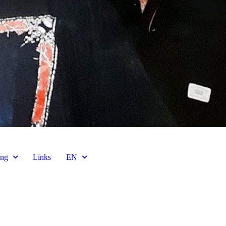
ing
Links
EN