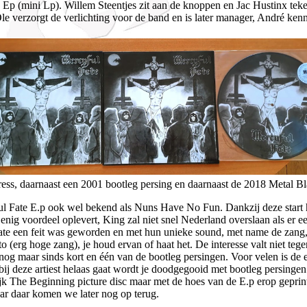
p (mini Lp). Willem Steentjes zit aan de knoppen en Jac Hustinx teken
le verzorgt de verlichting voor de band en is later manager, André ke
ess, daarnaast een 2001 bootleg persing en daarnaast de 2018 Metal Bl
yful Fate E.p ook wel bekend als Nuns Have No Fun. Dankzij deze start
ig voordeel oplevert, King zal niet snel Nederland overslaan als er ee
ate een feit was geworden en met hun unieke sound, met name de zang
etto (erg hoge zang), je houd ervan of haat het. De interesse valt niet t
 nog maar sinds kort en één van de bootleg persingen. Voor velen is de 
 bij deze artiest helaas gaat wordt je doodgegooid met bootleg persinge
ijk The Beginning picture disc maar met de hoes van de E.p erop geprint
r daar komen we later nog op terug.