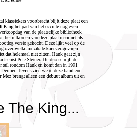
Disc editie.
 klassiekers voortbracht blijft deze plaat een
jft King het pad van het occulte nog even
 verkoopdag van de plaatselijke bibliotheek
bij het uitkomen van deze plaat maar net als
ootleg versie gekocht. Deze lijkt veel op de
ing over welke muzikale koers er gevaren
dat helemaal niet zitten. Hank gaat zijn
tsenist Pete Steiner. Dit duo schrijft de
aar stil rondom Hank en komt dan in 1991
 Denner. Tevens zien we in deze band ene
r Mez brengt alleen een debuut album uit en
e The King...