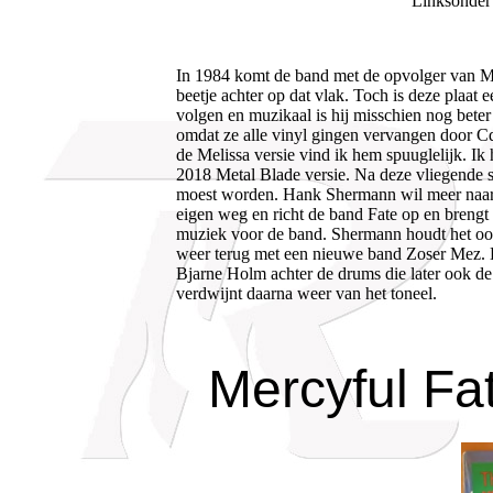
Linksonder 
In 1984 komt de band met de opvolger van Meli
beetje achter op dat vlak. Toch is deze plaat 
volgen en muzikaal is hij misschien nog beter 
omdat ze alle vinyl gingen vervangen door Cd´
de Melissa versie vind ik hem spuuglelijk. Ik
2018 Metal Blade versie. Na deze vliegende s
moest worden. Hank Shermann wil meer naar d
eigen weg en richt de band Fate op en brengt i
muziek voor de band. Shermann houdt het ook 
weer terug met een nieuwe band Zoser Mez. D
Bjarne Holm achter de drums die later ook de
verdwijnt daarna weer van het toneel.
Mercyful Fat