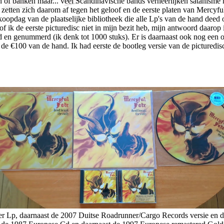
len of banken maar... veel Scandinavische bands verheerlijken satanism
 zetten zich daarom af tegen het geloof en de eerste platen van Mercyful
rkoopdag van de plaatselijke bibliotheek die alle Lp's van de hand deed 
ik de eerste picturedisc niet in mijn bezit heb, mijn antwoord daarop is 
eerd en genummerd (ik denk tot 1000 stuks). Er is daarnaast ook nog ee
 de €100 van de hand. Ik had eerste de bootleg versie van de picturedisc
Lp, daarnaast de 2007 Duitse Roadrunner/Cargo Records versie en da