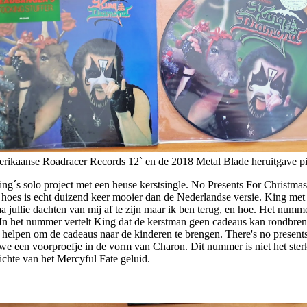
ikaanse Roadracer Records 12` en de 2018 Metal Blade heruitgave pi
s solo project met een heuse kerstsingle. No Presents For Christma
 hoes is echt duizend keer mooier dan de Nederlandse versie. King met 
a jullie dachten van mij af te zijn maar ik ben terug, en hoe. Het numm
s. In het nummer vertelt King dat de kerstman geen cadeaus kan rondbre
lpen om de cadeaus naar de kinderen te brengen. There's no present
 we een voorproefje in de vorm van Charon. Dit nummer is niet het ste
ichte van het Mercyful Fate geluid.